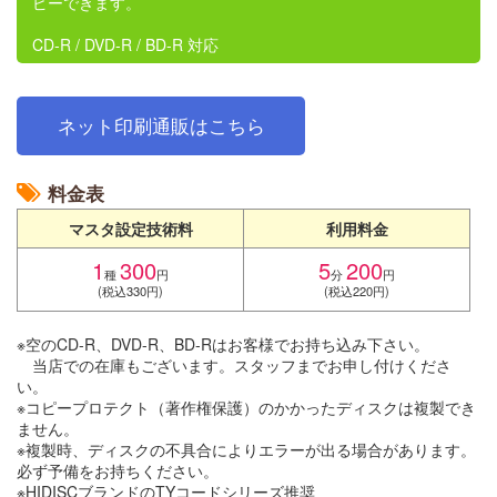
ピーできます。
CD-R / DVD-R / BD-R 対応
ネット印刷通販はこちら
料金表
マスタ設定技術料
利用料金
1
300
5
200
種
円
分
円
(税込330円)
(税込220円)
※空のCD-R、DVD-R、BD-Rはお客様でお持ち込み下さい。
当店での在庫もございます。スタッフまでお申し付けくださ
い。
※コピープロテクト（著作権保護）のかかったディスクは複製でき
ません。
※複製時、ディスクの不具合によりエラーが出る場合があります。
必ず予備をお持ちください。
※HIDISCブランドのTYコードシリーズ推奨