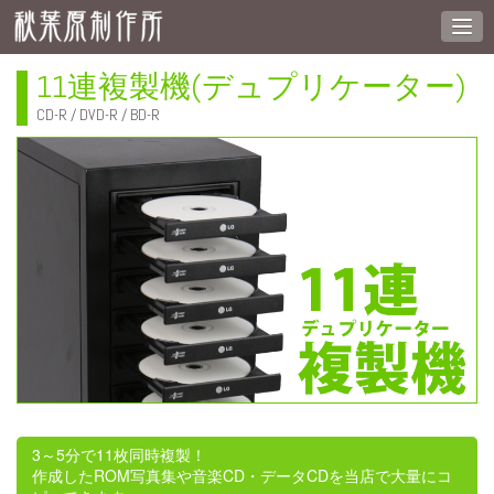
11連複製機(デュプリケーター)
CD-R / DVD-R / BD-R
3～5分で11枚同時複製！
作成したROM写真集や音楽CD・データCDを当店で大量にコ