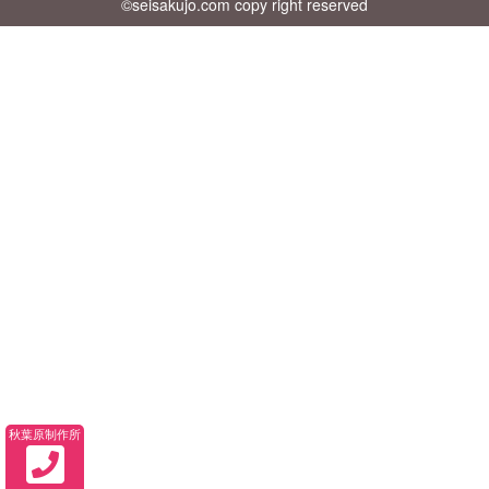
©seisakujo.com copy right reserved
秋葉原制作所